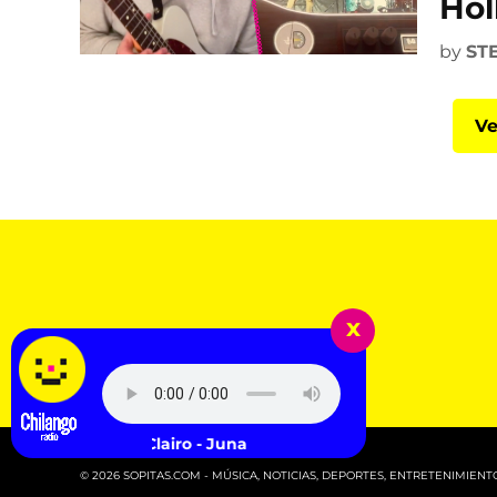
Hol
by
ST
Ve
x
Clairo - Juna
© 2026 SOPITAS.COM - MÚSICA, NOTICIAS, DEPORTES, ENTRETENIMIENTO