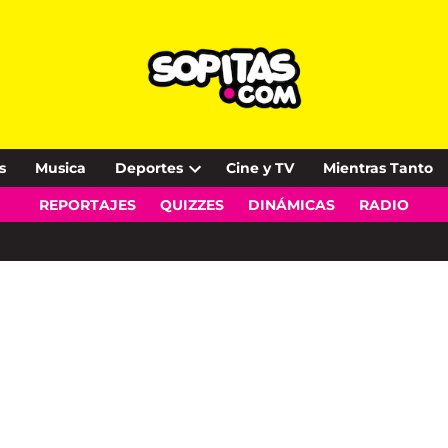
s
Musica
Deportes
Cine y TV
Mientras Tanto
Open
REPORTAJES
QUIZZES
DINÁMICAS
RADIO
dropdown
menu