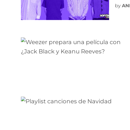
by
AN