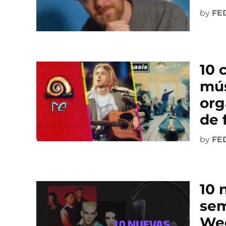
by
FE
10 
mús
org
de 
by
FE
10 
sem
Wee