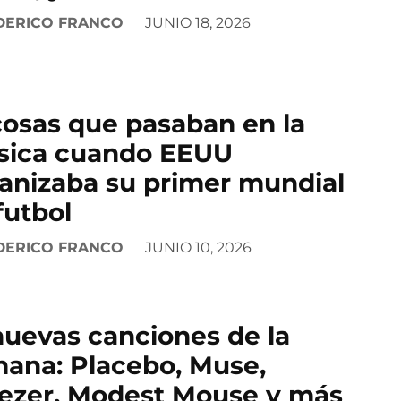
DERICO FRANCO
JUNIO 18, 2026
cosas que pasaban en la
ica cuando EEUU
anizaba su primer mundial
futbol
DERICO FRANCO
JUNIO 10, 2026
nuevas canciones de la
ana: Placebo, Muse,
zer, Modest Mouse y más