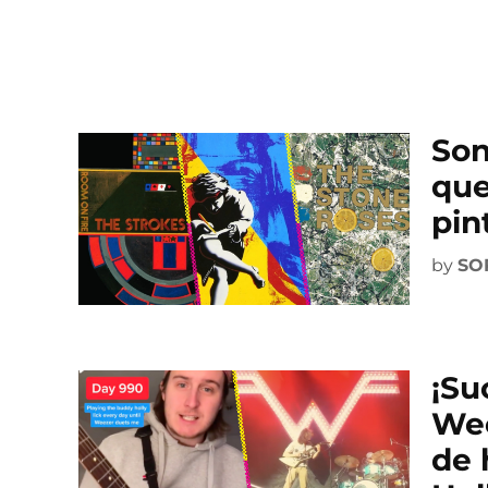
Son
que
pin
by
SO
¡Su
Wee
de 