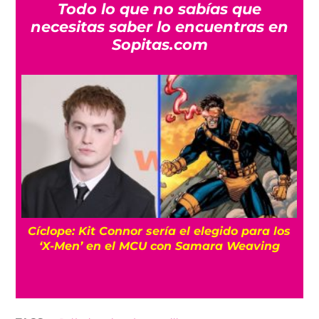
Todo lo que no sabías que
necesitas saber lo encuentras en
Sopitas.com
Cíclope: Kit Connor sería el elegido para los
‘X-Men’ en el MCU con Samara Weaving