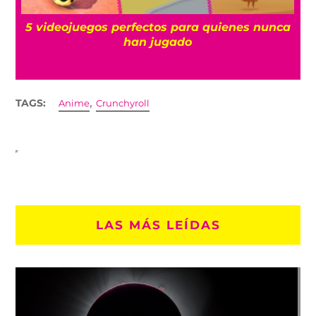
s
5 videojuegos perfectos para quienes nunca
han jugado
,
TAGS:
Anime
Crunchyroll
LAS MÁS LEÍDAS