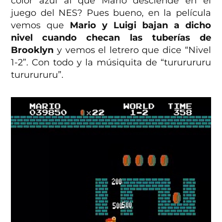
color azul al que Mario desciende en el
juego del NES? Pues bueno, en la película
vemos que
Mario y Luigi bajan a dicho
nivel cuando checan las tuberías de
Brooklyn
y vemos el letrero que dice “Nivel
1-2”. Con todo y la músiquita de “tururururu
tururururu”.