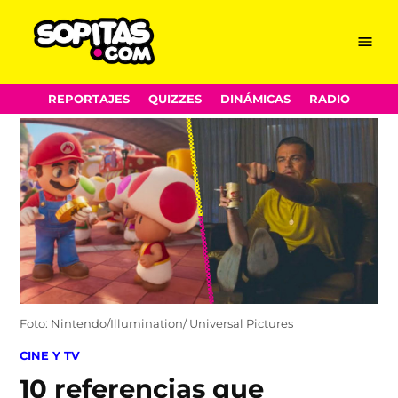
Menu
Sopitas.com
Skip
REPORTAJES
QUIZZES
DINÁMICAS
RADIO
to
content
Foto: Nintendo/Illumination/ Universal Pictures
POSTED
CINE Y TV
IN
10 referencias que