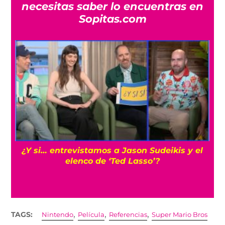
necesitas saber lo encuentras en
Sopitas.com
Cíclope: Kit Connor sería el elegido para los
‘X-Men’ en el MCU con Samara Weaving
,
,
,
TAGS:
Nintendo
Película
Referencias
Super Mario Bros