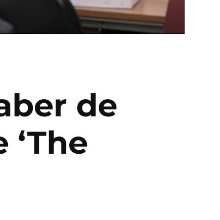
aber de
e ‘The