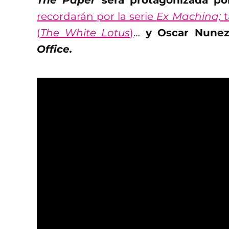
The Paper
será protagonizada p
recordarán por la serie
Ex Machina;
(
The White Lotus
)
…
y Oscar Nunez
Office.