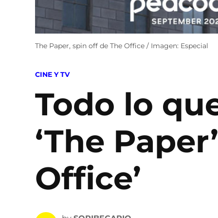
The Paper, spin off de The Office / Imagen: Especial
POSTED
CINE Y TV
IN
Todo lo qu
‘The Paper’
Office’