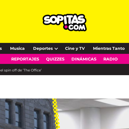
s
Musica
Deportes
Cine y TV
Mientras Tanto
Open
REPORTAJES
QUIZZES
DINÁMICAS
RADIO
dropdown
menu
l spin off de ‘The Office’