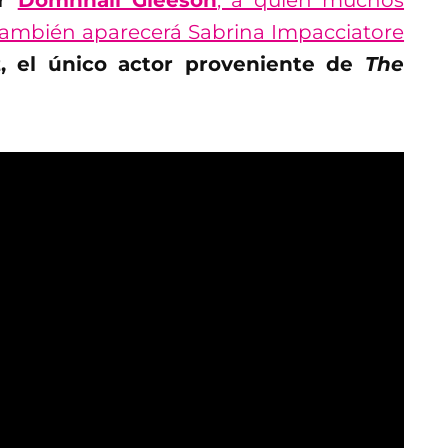
or
Domhnall Gleeson
, a quien muchos
también aparecerá Sabrina Impacciatore
, el único actor proveniente de
The