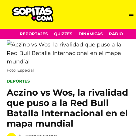
Me
Sopitas.com
Skip
REPORTAJES
QUIZZES
DINÁMICAS
RADIO
to
content
Foto: Especial
POSTED
DEPORTES
IN
Aczino vs Wos, la rivalidad
que puso a la Red Bull
Batalla Internacional en el
mapa mundial