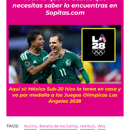
necesitas saber lo encuentras en
Sopitas.com
 y
¿A qué hora y dónde ver la clausura de los
Juegos Centroamericanos 2026?
,
,
,
TAGS:
Aczino
Batalla de los Gallos
red bull
Wos