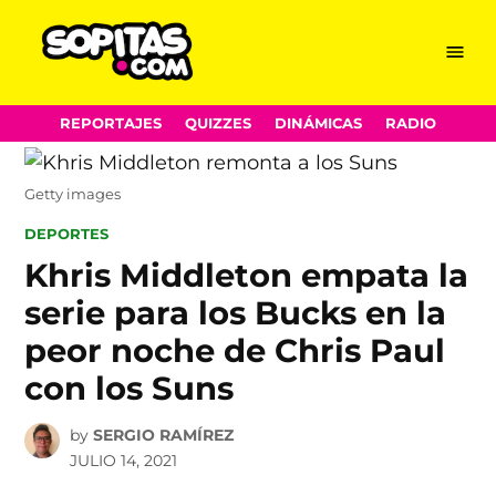
Menu
Sopitas.com
Skip
REPORTAJES
QUIZZES
DINÁMICAS
RADIO
to
content
Getty images
POSTED
DEPORTES
IN
Khris Middleton empata la
serie para los Bucks en la
peor noche de Chris Paul
con los Suns
by
SERGIO RAMÍREZ
JULIO 14, 2021