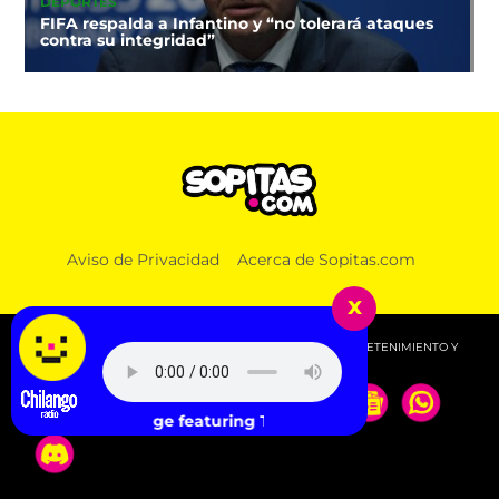
DEPORTES
FIFA respalda a Infantino y “no tolerará ataques
contra su integridad”
Aviso de Privacidad
Acerca de Sopitas.com
x
© 2026 SOPITAS.COM - MÚSICA, NOTICIAS, DEPORTES, ENTRETENIMIENTO Y
MÁS!.
od Orange featuring Toro y Moi - Dark & Handsome