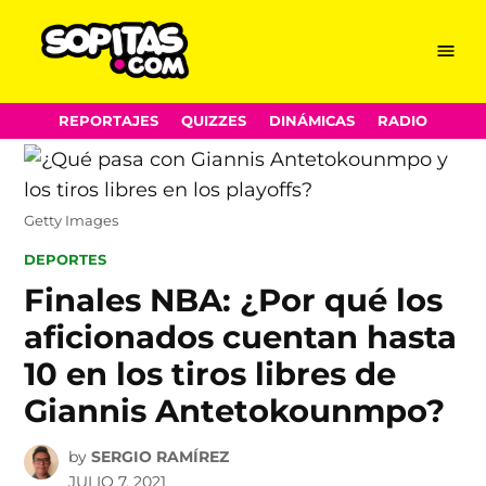
Menu
Sopitas.com
Skip
REPORTAJES
QUIZZES
DINÁMICAS
RADIO
to
content
Getty Images
POSTED
DEPORTES
IN
Finales NBA: ¿Por qué los
aficionados cuentan hasta
10 en los tiros libres de
Giannis Antetokounmpo?
by
SERGIO RAMÍREZ
JULIO 7, 2021