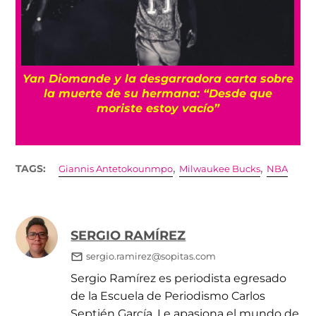
a
Yan Diomande y la desgarradora carta sobre
s
la muerte de su hermana: “Desde que
moriste estoy vacío”
,
,
TAGS:
Giannis Antetokounmpo
Milwaukee Bucks
NBA
SERGIO RAMÍREZ
sergio.ramirez@sopitas.com
Sergio Ramírez es periodista egresado
de la Escuela de Periodismo Carlos
Septién García. Le apasiona el mundo de