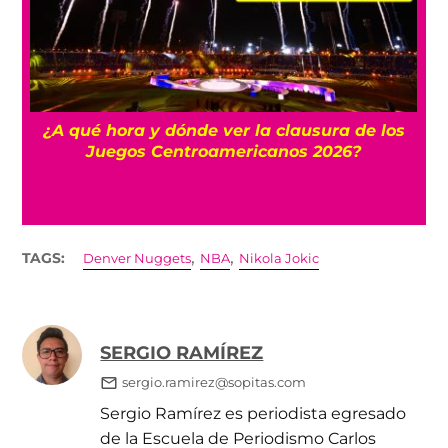
 y
¿A qué hora y dónde ver la clausura de los
Juegos Centroamericanos 2026?
,
,
TAGS:
Denver Nuggets
NBA
Nikola Jokic
SERGIO RAMÍREZ
sergio.ramirez@sopitas.com
Sergio Ramírez es periodista egresado
de la Escuela de Periodismo Carlos