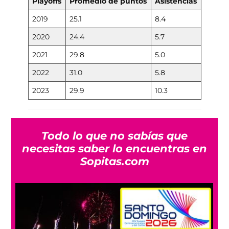
Playoffs
Promedio de puntos
Asistencias
2019
25.1
8.4
2020
24.4
5.7
2021
29.8
5.0
2022
31.0
5.8
2023
29.9
10.3
Todo lo que no sabías que
necesitas saber lo encuentras en
Sopitas.com