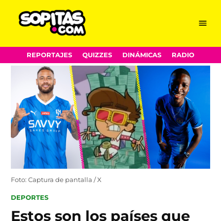
Menu
Sopitas.com
Skip
REPORTAJES
QUIZZES
DINÁMICAS
RADIO
to
content
Foto: Captura de pantalla / X
POSTED
DEPORTES
IN
Estos son los países que