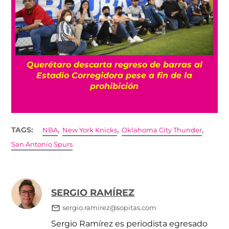
Querétaro descarta regreso de barras al
á
Estadio Corregidora pese a fin de la
prohibición
,
,
,
TAGS:
NBA
New York Knicks
Oklahoma City Thunder
San Antonio Spurs
SERGIO RAMÍREZ
sergio.ramirez@sopitas.com
Sergio Ramírez es periodista egresado