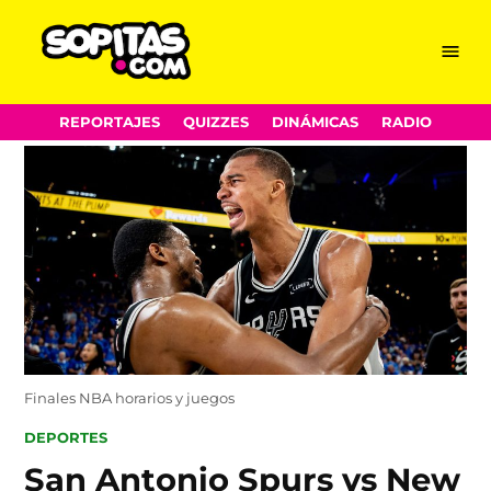
Menu
Sopitas.com
Skip
REPORTAJES
QUIZZES
DINÁMICAS
RADIO
to
content
Finales NBA horarios y juegos
POSTED
DEPORTES
IN
San Antonio Spurs vs New