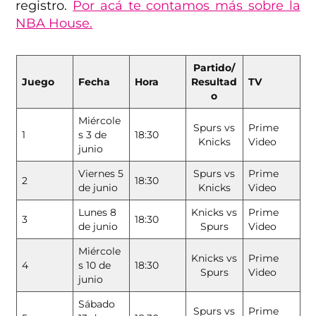
registro.
Por acá te contamos más sobre la
NBA House.
Partido/
Juego
Fecha
Hora
Resultad
TV
o
Miércole
Spurs vs
Prime
1
s 3 de
18:30
Knicks
Video
junio
Viernes 5
Spurs vs
Prime
2
18:30
de junio
Knicks
Video
Lunes 8
Knicks vs
Prime
3
18:30
de junio
Spurs
Video
Miércole
Knicks vs
Prime
4
s 10 de
18:30
Spurs
Video
junio
Sábado
Spurs vs
Prime