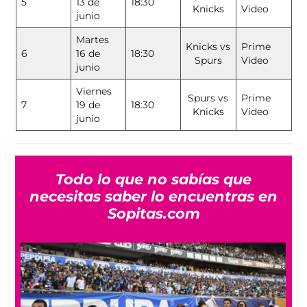
5
13 de
18:30
Knicks
Video
junio
Martes
Knicks vs
Prime
6
16 de
18:30
Spurs
Video
junio
Viernes
Spurs vs
Prime
7
19 de
18:30
Knicks
Video
junio
Todo lo que no sabías que
necesitas saber lo encuentras en
Sopitas.com