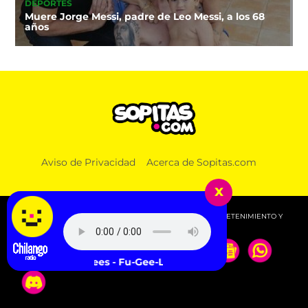
DEPORTES
Muere Jorge Messi, padre de Leo Messi, a los 68
años
Aviso de Privacidad
Acerca de Sopitas.com
x
© 2026 SOPITAS.COM - MÚSICA, NOTICIAS, DEPORTES, ENTRETENIMIENTO Y
MÁS!.
Fugees - Fu-Gee-La