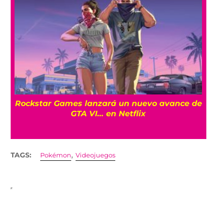
a
Rockstar Games lanzará un nuevo avance de
GTA VI… en Netflix
,
TAGS:
Pokémon
Videojuegos