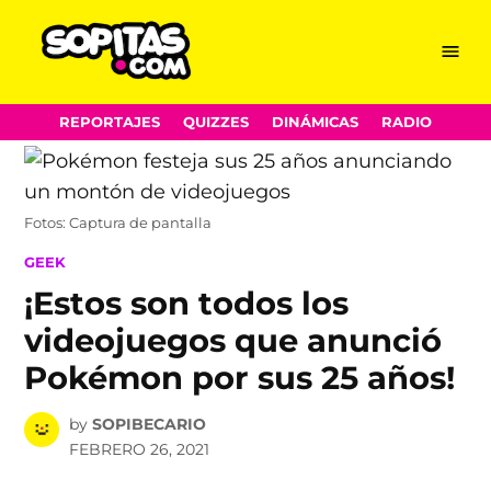
Menu
Sopitas.com
Skip
REPORTAJES
QUIZZES
DINÁMICAS
RADIO
to
content
Fotos: Captura de pantalla
POSTED
GEEK
IN
¡Estos son todos los
videojuegos que anunció
Pokémon por sus 25 años!
by
SOPIBECARIO
FEBRERO 26, 2021