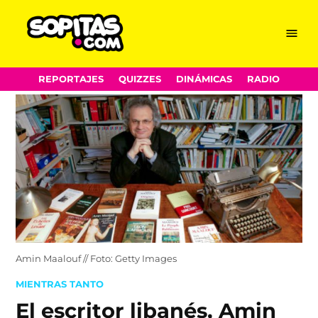
Menu
Sopitas.com
Skip
REPORTAJES
QUIZZES
DINÁMICAS
RADIO
to
content
Amin Maalouf // Foto: Getty Images
POSTED
MIENTRAS TANTO
IN
El escritor libanés, Amin