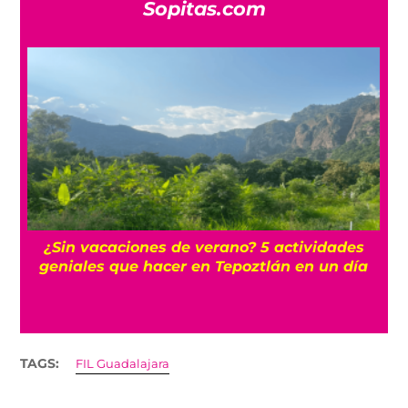
Sopitas.com
r
¿Sin vacaciones de verano? 5 actividades
geniales que hacer en Tepoztlán en un día
TAGS:
FIL Guadalajara