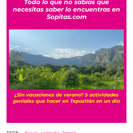
Todo lo que no sabías que
necesitas saber lo encuentras en
Sopitas.com
iones de verano? 5 actividades
La historia ocul
e hacer en Tepoztlán en un día
los más mi
,
,
TAGS:
Basura
campaña
Torreón