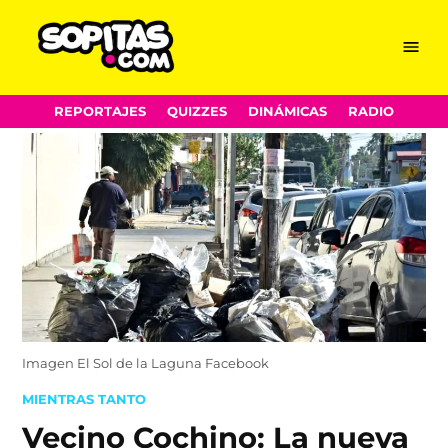
Menu
Sopitas.com
Skip
REPORTAJES
QUIZZES
DINÁMICAS
RADIO
to
content
Imagen El Sol de la Laguna Facebook
POSTED
MIENTRAS TANTO
IN
Vecino Cochino: La nueva