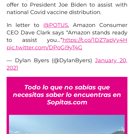
offer to President Joe Biden to assist with
national Covid vaccine distribution.
In letter to
@POTUS
, Amazon Consumer
CEO Dave Clark says “Amazon stands ready
to assist you…”
https://t.co/1DZ7apVy4H
pic.twitter.com/DPoGi9yT4G
— Dylan Byers (@DylanByers)
January 20,
2021
Todo lo que no sabías que
necesitas saber lo encuentras en
Sopitas.com