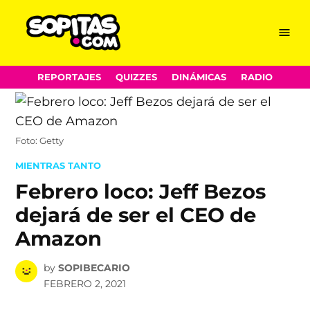
Menu
Sopitas.com
Skip
REPORTAJES
QUIZZES
DINÁMICAS
RADIO
to
content
Foto: Getty
POSTED
MIENTRAS TANTO
IN
Febrero loco: Jeff Bezos
dejará de ser el CEO de
Amazon
by
SOPIBECARIO
FEBRERO 2, 2021