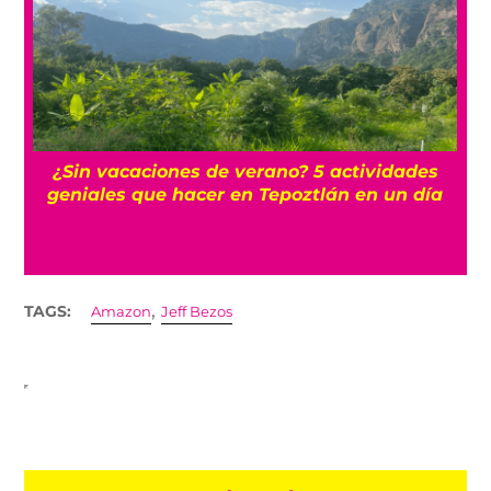
r
¿Sin vacaciones de verano? 5 actividades
geniales que hacer en Tepoztlán en un día
,
TAGS:
Amazon
Jeff Bezos