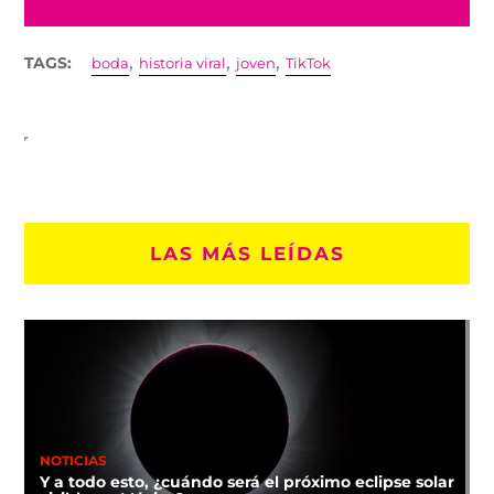
,
,
,
TAGS:
boda
historia viral
joven
TikTok
LAS MÁS LEÍDAS
NOTICIAS
Y a todo esto, ¿cuándo será el próximo eclipse solar