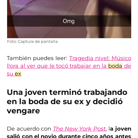
Foto: Captura de pantalla
También puedes leer:
Tragedia nivel: Músico
llora al ver que le tocó trabajar en la
boda
de
su
ex
Una joven terminó trabajando
en la boda de su ex y decidió
vengare
De acuerdo con
The New York Post
, l
a joven
salió con el novio durante cinco años antes