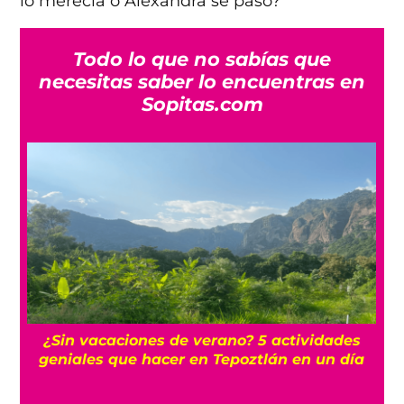
lo merecía o Alexandra se pasó?
Todo lo que no sabías que
necesitas saber lo encuentras en
Sopitas.com
r
¿Sin vacaciones de verano? 5 actividades
geniales que hacer en Tepoztlán en un día