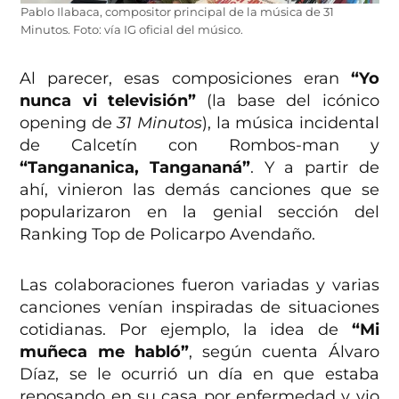
Pablo Ilabaca, compositor principal de la música de 31
Minutos. Foto: vía IG oficial del músico.
Al parecer, esas composiciones eran
“Yo
nunca vi televisión”
(la base del icónico
opening de
31 Minutos
), la música incidental
de Calcetín con Rombos-man y
“Tangananica, Tangananá”
. Y a partir de
ahí, vinieron las demás canciones que se
popularizaron en la genial sección del
Ranking Top de Policarpo Avendaño.
Las colaboraciones fueron variadas y varias
canciones venían inspiradas de situaciones
cotidianas. Por ejemplo, la idea de
“Mi
muñeca me habló”
, según cuenta Álvaro
Díaz, se le ocurrió un día en que estaba
reposando en su casa por enfermedad y vio