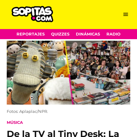
Menu
Sopitas.com
Skip
REPORTAJES
QUIZZES
DINÁMICAS
RADIO
to
content
Fotos: Aplaplac/NPR.
POSTED
MÚSICA
IN
De la TV al Tiny Desk: La