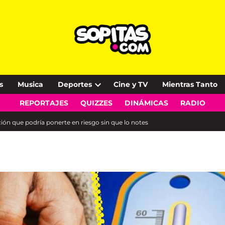
s
Musica
Deportes
Cine y TV
Mientras Tanto
Open
REPORTAJES
QUIZZES
DINÁMICAS
RADIO
dropdown
menu
n que podría ponerte en riesgo sin que lo notes