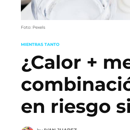
Foto: Pexels
POSTED
MIENTRAS TANTO
IN
¿Calor + m
combinació
en riesgo s