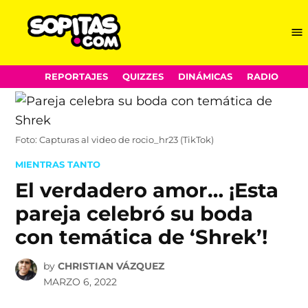
Me
Sopitas.com
Skip
REPORTAJES
QUIZZES
DINÁMICAS
RADIO
to
content
Foto: Capturas al video de rocio_hr23 (TikTok)
POSTED
MIENTRAS TANTO
IN
El verdadero amor… ¡Esta
pareja celebró su boda
con temática de ‘Shrek’!
by
CHRISTIAN VÁZQUEZ
MARZO 6, 2022