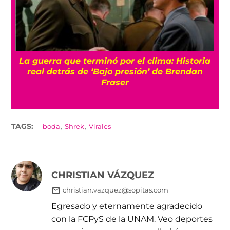
or el clima: Historia
Conoce a Gelato, el gato qu
presión’ de Brendan
caminar gracias a una sil
er
juguetes
,
,
TAGS:
boda
Shrek
Virales
CHRISTIAN VÁZQUEZ
christian.vazquez@sopitas.com
Egresado y eternamente agradecido
con la FCPyS de la UNAM. Veo deportes