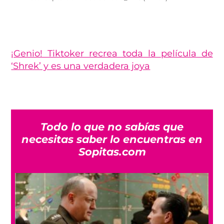
¡Genio! Tiktoker recrea toda la película de
‘Shrek’ y es una verdadera joya
Todo lo que no sabías que
necesitas saber lo encuentras en
Sopitas.com