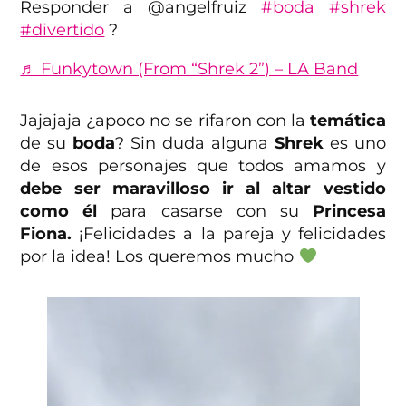
Responder a @angelfruiz
#boda
#shrek
#divertido
?
♬ Funkytown (From “Shrek 2”) – LA Band
Jajajaja ¿apoco no se rifaron con la
temática
de su
boda
? Sin duda alguna
Shrek
es uno
de esos personajes que todos amamos y
debe ser maravilloso ir al altar vestido
como él
para casarse con su
Princesa
Fiona.
¡Felicidades a la pareja y felicidades
por la idea! Los queremos mucho