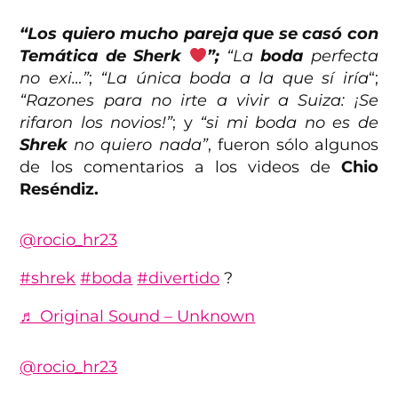
“Los quiero mucho pareja que se casó con
Temática de Sherk
”;
“La
boda
perfecta
no exi…”
;
“La única boda a la que sí iría
“;
“Razones para no irte a vivir a Suiza: ¡Se
rifaron los novios!”
; y
“si mi boda no es de
Shrek
no quiero nada”
, fueron sólo algunos
de los comentarios a los videos de
Chio
Reséndiz.
@rocio_hr23
#shrek
#boda
#divertido
?
♬ Original Sound – Unknown
@rocio_hr23