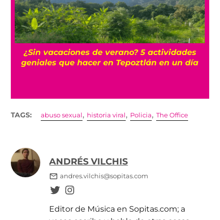
r
¿Sin vacaciones de verano? 5 actividades
geniales que hacer en Tepoztlán en un día
,
,
,
TAGS:
abuso sexual
historia viral
Policia
The Office
ANDRÉS VILCHIS
andres.vilchis@sopitas.com
Editor de Música en Sopitas.com; a