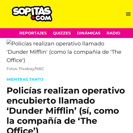
Me
Sopitas.com
Skip
REPORTAJES
QUIZZES
DINÁMICAS
RADIO
to
content
Fotos: PIxabay/NBC
POSTED
MIENTRAS TANTO
IN
Policías realizan operativo
encubierto llamado
‘Dunder Mifflin’ (sí, como
la compañía de ‘The
Office’)