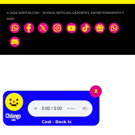
© 2026 SOPITAS.COM - MÚSICA, NOTICIAS, DEPORTES, ENTRETENIMIENTO Y
MÁS!.
x
Riverdale Cast - Back to Black (feat. Ashleigh Murray)