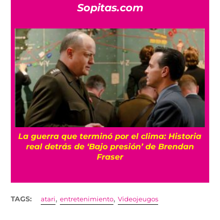
Sopitas.com
a
Conoce a Gelato, el gato que logró volver a
caminar gracias a una silla de ruedas de
juguetes
,
,
TAGS:
atari
entretenimiento
Videojeugos