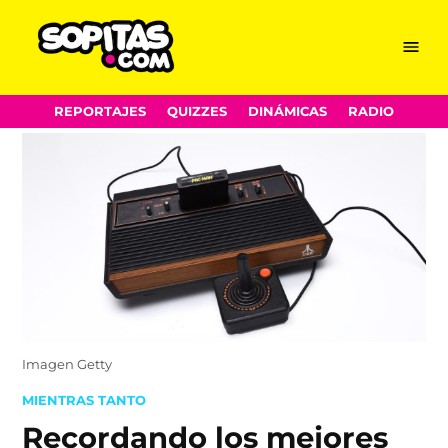
Menu
Sopitas.com
Skip
REPORTAJES
QUIZZES
DINÁMICAS
RADIO
to
content
Imagen Getty
POSTED
MIENTRAS TANTO
IN
Recordando los mejores