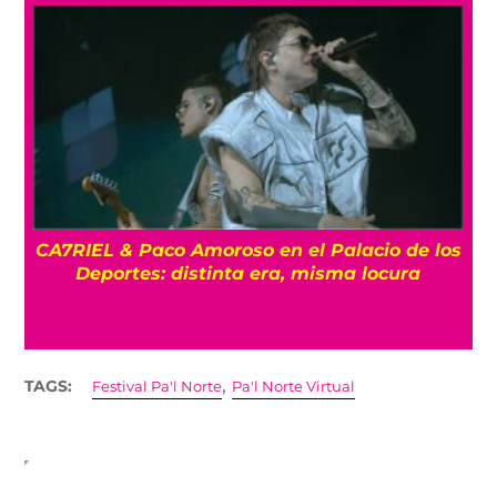
os
ENTREVISTA La despedida de Big Big Love:
Un último show en la Ciudad de México
,
TAGS:
Festival Pa'l Norte
Pa'l Norte Virtual