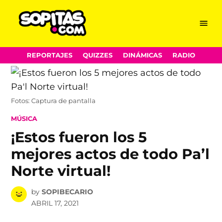
Menu
Sopitas.com
Skip
REPORTAJES
QUIZZES
DINÁMICAS
RADIO
to
content
Fotos: Captura de pantalla
POSTED
MÚSICA
IN
¡Estos fueron los 5
mejores actos de todo Pa’l
Norte virtual!
by
SOPIBECARIO
ABRIL 17, 2021