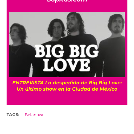
os
ENTREVISTA La despedida de Big Big Love:
Un último show en la Ciudad de México
TAGS:
Belanova