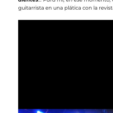
guitarrista en una plática con la revis
Paul Stanley de KISS
Mötley Crüe estaba
ser el productores d
Así como lo leen… Guns N’ Roses tenía
en la producción a un par de grande
Paul Stanley de KISS
era una de la
para que les produjera el álbum. 
parecer,
Paul sugirió hacer cambio