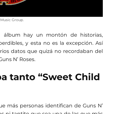
l Music Group.
n álbum hay un montón de historias,
rdibles, y esta no es la excepción. Así
arios datos que quizá no recordaban del
Guns N’ Roses.
ba tanto “Sweet Child
que más personas identifican de Guns N’
 ni tantito que sea una de las que más