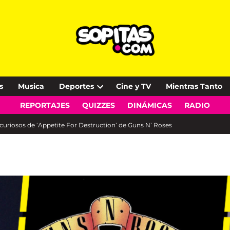
s
Musica
Deportes
Cine y TV
Mientras Tanto
Open
REPORTAJES
QUIZZES
DINÁMICAS
RADIO
dropdown
menu
 curiosos de ‘Appetite For Destruction’ de Guns N’ Roses