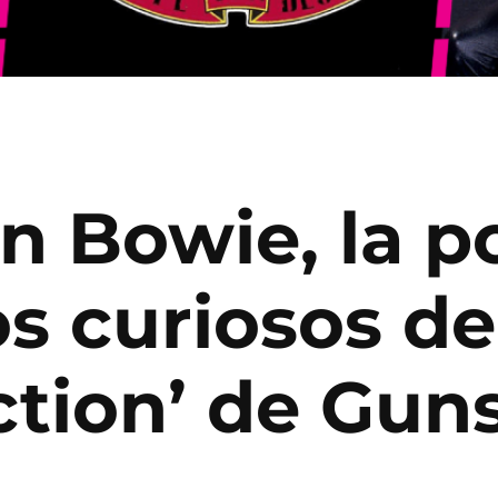
n Bowie, la p
s curiosos de
ction’ de Gun