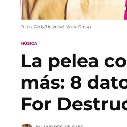
Fotos: Getty/Universal Music Group.
POSTED
MÚSICA
IN
La pelea co
más: 8 dato
For Destru