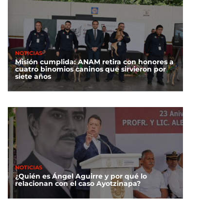
NOTICIAS
Misión cumplida: ANAM retira con honores a
cuatro binomios caninos que sirvieron por
siete años
NOTICIAS
¿Quién es Ángel Aguirre y por qué lo
relacionan con el caso Ayotzinapa?