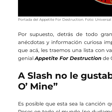
Portada del Appetite For Destruction. Foto: Universa
Por supuesto, detrás de todo gra
anécdotas y información curiosa impe
que acá, les traemos una lista con v
genial
Appetite For Destruction
de 
A Slash no le gusta
O’ Mine”
Es posible que esta sea la canción 
Roses en todo el mundo (no dudamos