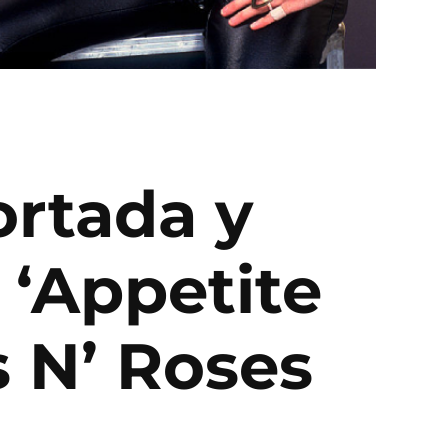
ortada y
 ‘Appetite
s N’ Roses