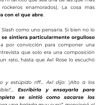
n rockeros enamorados). La cosa más
rra con el que abre
.
 Slash como uno pensaría. Si bien no lo
 se sintiera particularmente orgulloso
da por convicción para componer una
ntrevista que solo era una composición
un rato, hasta que Axl Rose lo escuchó
 estúpido riff… Axl dijo: ‘¡Alto a los
íble!’…
Escribirla y ensayarla para
mpleta se sintió como sacarse los
era una balada muy cursi”,
mencionó el