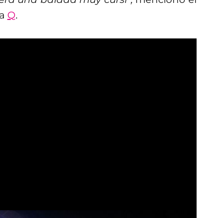
ta
Q
.
 y Nikki Sixx de
n contemplados para
el disco
n previsto para su disco debut, tuvieran
s leyendas del hard rock. Por un lado,
s primeras opciones que la banda tenía
¿La bronca? Lo descartaron ya que al
s en muchas canciones.