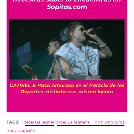
Sopitas.com
CA7RIEL & Paco Amoroso en el Palacio de los
e
Deportes: distinta era, misma locura
,
,
TAGS:
Noel Gallagher
Noel Gallagher's High Flying Birds
nueva canción