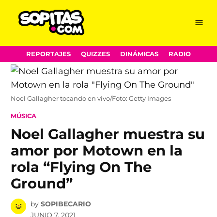
Menu
Sopitas.com
Skip
REPORTAJES
QUIZZES
DINÁMICAS
RADIO
to
content
Noel Gallagher tocando en vivo/Foto: Getty Images
POSTED
MÚSICA
IN
Noel Gallagher muestra su
amor por Motown en la
rola “Flying On The
Ground”
by
SOPIBECARIO
JUNIO 7, 2021