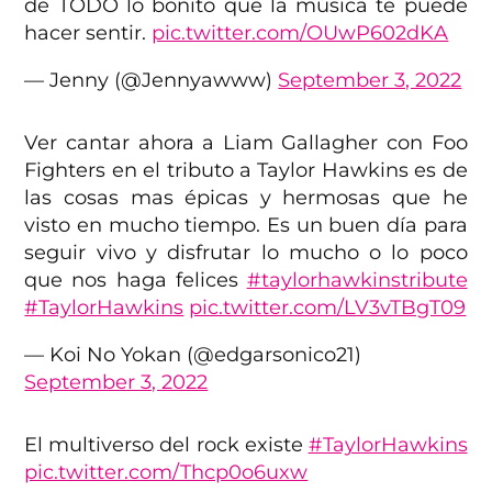
de TODO lo bonito que la música te puede
hacer sentir.
pic.twitter.com/OUwP602dKA
— Jenny (@Jennyawww)
September 3, 2022
Ver cantar ahora a Liam Gallagher con Foo
Fighters en el tributo a Taylor Hawkins es de
las cosas mas épicas y hermosas que he
visto en mucho tiempo. Es un buen día para
seguir vivo y disfrutar lo mucho o lo poco
que nos haga felices
#taylorhawkinstribute
#TaylorHawkins
pic.twitter.com/LV3vTBgT09
— Koi No Yokan (@edgarsonico21)
September 3, 2022
El multiverso del rock existe
#TaylorHawkins
pic.twitter.com/Thcp0o6uxw