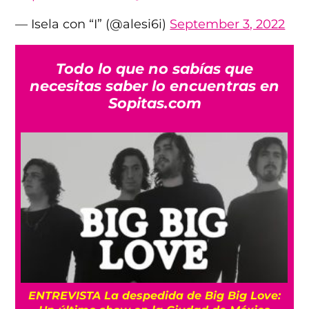
— Isela con “I” (@alesi6i)
September 3, 2022
Todo lo que no sabías que
necesitas saber lo encuentras en
Sopitas.com
os
ENTREVISTA La despedida de Big Big Love: