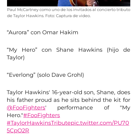
Paul McCartney como uno de los invitados al concierto tributo
de Taylor Hawkins. Foto: Captura de video.
“Aurora” con Omar Hakim
“My Hero” con Shane Hawkins (hijo de
Taylor)
“Everlong” (solo Dave Grohl)
Taylor Hawkins' 16-year-old son, Shane, does
his father proud as he sits behind the kit for
@FooFighters
' performance of "My
Hero."
#FooFighters
#TaylorHawkinsTribute
pic.twitter.com/PU70
5CpO2R