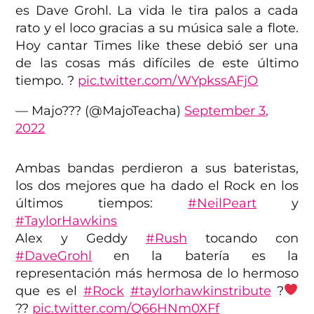
es Dave Grohl. La vida le tira palos a cada
rato y el loco gracias a su música sale a flote.
Hoy cantar Times like these debió ser una
de las cosas más difíciles de este último
tiempo. ?
pic.twitter.com/WYpkssAFjO
— Majo??? (@MajoTeacha)
September 3,
2022
Ambas bandas perdieron a sus bateristas,
los dos mejores que ha dado el Rock en los
últimos tiempos:
#NeilPeart
y
#TaylorHawkins
Alex y Geddy
#Rush
tocando con
#DaveGrohl
en la batería es la
representación más hermosa de lo hermoso
que es el
#Rock
#taylorhawkinstribute
?
??
pic.twitter.com/Q66HNm0XFf