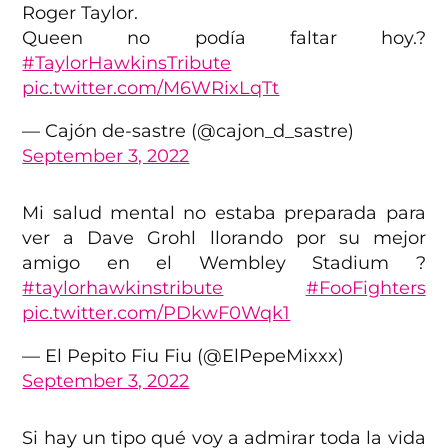
Roger Taylor.
Queen no podía faltar hoy.?
#TaylorHawkinsTribute
pic.twitter.com/M6WRixLqTt
— Cajón de-sastre (@cajon_d_sastre)
September 3, 2022
Mi salud mental no estaba preparada para
ver a Dave Grohl llorando por su mejor
amigo en el Wembley Stadium ?
#taylorhawkinstribute
#FooFighters
pic.twitter.com/PDkwF0Wqk1
— El Pepito Fiu Fiu (@ElPepeMixxx)
September 3, 2022
Si hay un tipo qué voy a admirar toda la vida