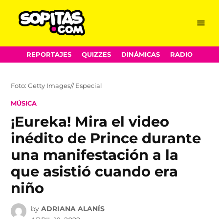
Menu
Sopitas.com
Skip
REPORTAJES
QUIZZES
DINÁMICAS
RADIO
to
content
Foto: Getty Images// Especial
POSTED
MÚSICA
IN
¡Eureka! Mira el video
inédito de Prince durante
una manifestación a la
que asistió cuando era
niño
by
ADRIANA ALANÍS