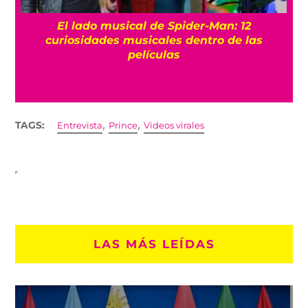
El lado musical de Spider-Man: 12
curiosidades musicales dentro de las
películas
,
,
TAGS:
Entrevista
Prince
Videos virales
LAS MÁS LEÍDAS