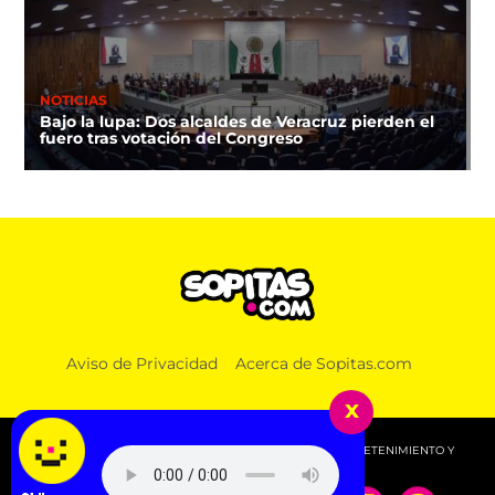
NOTICIAS
Bajo la lupa: Dos alcaldes de Veracruz pierden el
fuero tras votación del Congreso
DEPORTES
Aviso de Privacidad
Acerca de Sopitas.com
FIFA respalda a Infantino y “no tolerará ataques
contra su integridad”
x
© 2026 SOPITAS.COM - MÚSICA, NOTICIAS, DEPORTES, ENTRETENIMIENTO Y
MÁS!.