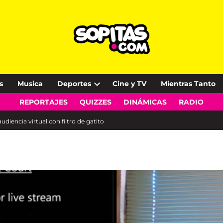
s
Musica
Deportes
Cine y TV
Mientras Tanto
Open
REPORTAJES
QUIZZES
DINÁMICAS
RADIO
dropdown
menu
diencia virtual con filtro de gatito