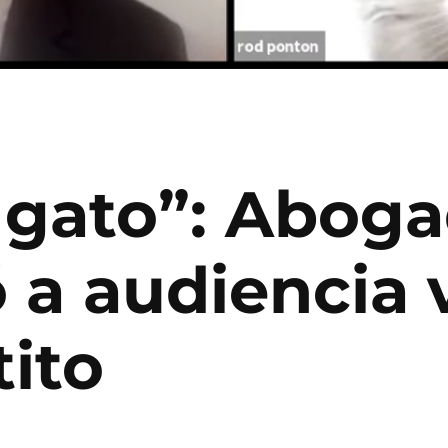
 gato”: Abog
 a audiencia 
tito