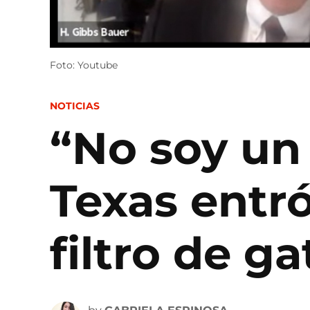
Foto: Youtube
POSTED
NOTICIAS
IN
“No soy un
Texas entró
filtro de ga