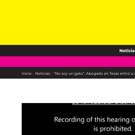
Skip
to
content
Noticia
Inicio
»
Noticias
»
“No soy un gato”: Abogado en Texas entró a au