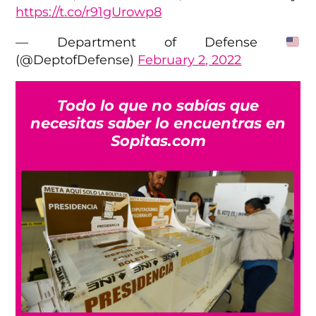
https://t.co/r91gUrowp8
— Department of Defense
(@DeptofDefense)
February 2, 2022
Todo lo que no sabías que
necesitas saber lo encuentras en
Sopitas.com