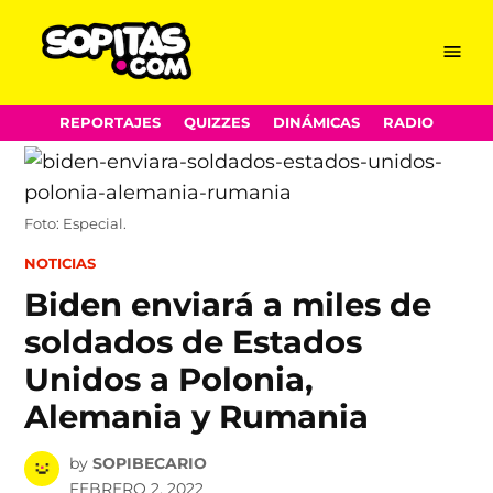
Menu
Sopitas.com
Skip
REPORTAJES
QUIZZES
DINÁMICAS
RADIO
to
content
Foto: Especial.
POSTED
NOTICIAS
IN
Biden enviará a miles de
soldados de Estados
Unidos a Polonia,
Alemania y Rumania
by
SOPIBECARIO
FEBRERO 2, 2022