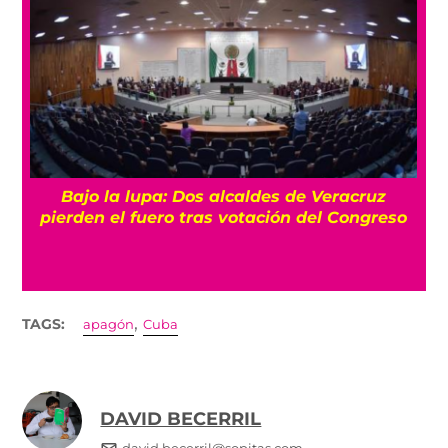
Bajo la lupa: Dos alcaldes de Veracruz
pierden el fuero tras votación del Congreso
,
TAGS:
apagón
Cuba
DAVID BECERRIL