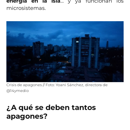
energía en la isla
… y ya funcionan los
microsistemas.
Crisis de apagones // Foto: Yoani Sánchez, directora de
@14ymedio
¿A qué se deben tantos
apagones?