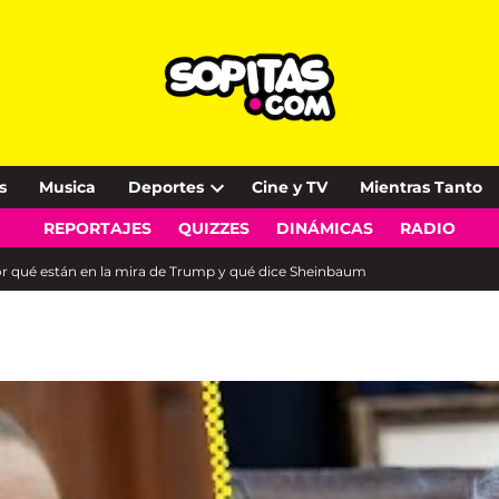
s
Musica
Deportes
Cine y TV
Mientras Tanto
Open
REPORTAJES
QUIZZES
DINÁMICAS
RADIO
dropdown
menu
r qué están en la mira de Trump y qué dice Sheinbaum