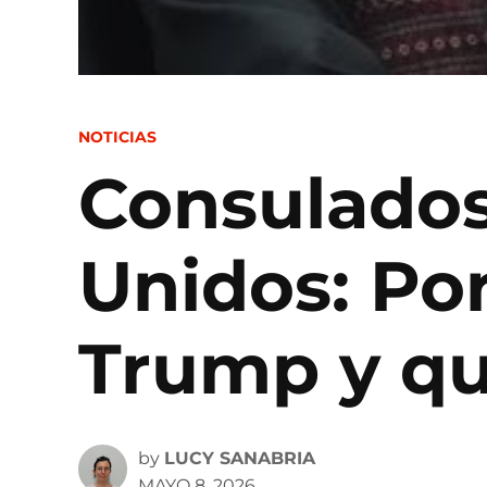
POSTED
NOTICIAS
IN
Consulados
Unidos: Por
Trump y q
by
LUCY SANABRIA
MAYO 8, 2026