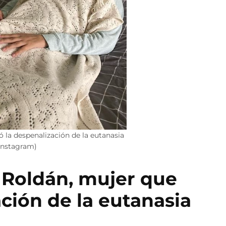
ó la despenalización de la eutanasia
(Instagram)
a Roldán, mujer que
ación de la eutanasia