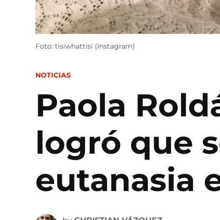
Foto: tisiwhattisi (Instagram)
POSTED
NOTICIAS
IN
Paola Roldá
logró que s
eutanasia 