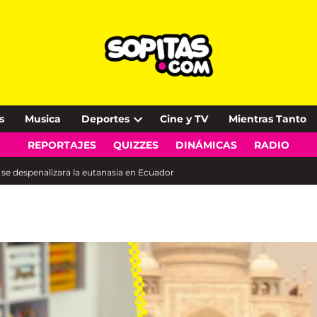
s
Musica
Deportes
Cine y TV
Mientras Tanto
Open
REPORTAJES
QUIZZES
DINÁMICAS
RADIO
dropdown
menu
 se despenalizara la eutanasia en Ecuador