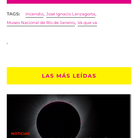
,
,
TAGS:
Incendio
José Ignacio Lanzagorta
,
Museo Nacional de Río de Janeiro
Va que va
LAS MÁS LEÍDAS
NOTICIAS