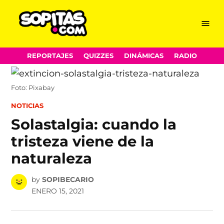
Menu
Sopitas.com
Skip
REPORTAJES
QUIZZES
DINÁMICAS
RADIO
to
content
Foto: Pixabay
POSTED
NOTICIAS
IN
Solastalgia: cuando la
tristeza viene de la
naturaleza
by
SOPIBECARIO
ENERO 15, 2021