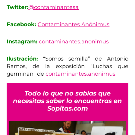
Twitter:
@contaminantesa
Facebook:
Contaminantes Anónimus
Instagram:
contaminantes.anonimus
Ilustración:
“Somos semilla” de Antonio
Ramos, de la exposición “Luchas que
germinan” de
contaminantes.anonimus
.
Todo lo que no sabías que
necesitas saber lo encuentras en
Sopitas.com