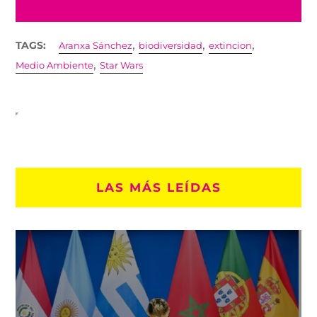
,
,
,
TAGS:
Aranxa Sánchez
biodiversidad
extincion
,
Medio Ambiente
Star Wars
LAS MÁS LEÍDAS