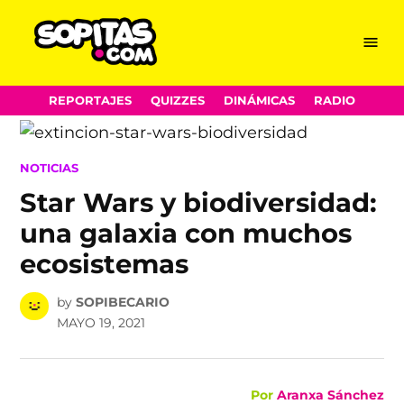
Menu
Sopitas.com
Skip
REPORTAJES
QUIZZES
DINÁMICAS
RADIO
to
content
POSTED
NOTICIAS
IN
Star Wars y biodiversidad:
una galaxia con muchos
ecosistemas
by
SOPIBECARIO
MAYO 19, 2021
Por
Aranxa Sánchez