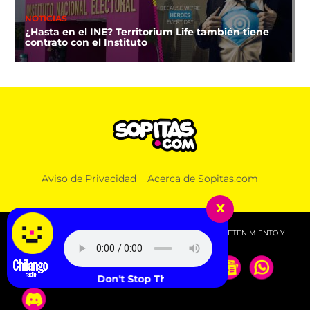
NOTICIAS
¿Hasta en el INE? Territorium Life también tiene
contrato con el Instituto
Aviso de Privacidad
Acerca de Sopitas.com
x
© 2026 SOPITAS.COM - MÚSICA, NOTICIAS, DEPORTES, ENTRETENIMIENTO Y
MÁS!.
Rihanna - Don't Stop The Music