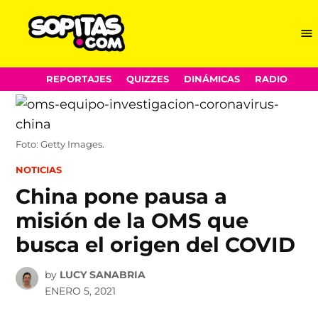
Me
Sopitas.com
Skip
REPORTAJES
QUIZZES
DINÁMICAS
RADIO
to
content
Foto: Getty Images.
POSTED
NOTICIAS
IN
China pone pausa a
misión de la OMS que
busca el origen del COVID
by
LUCY SANABRIA
ENERO 5, 2021