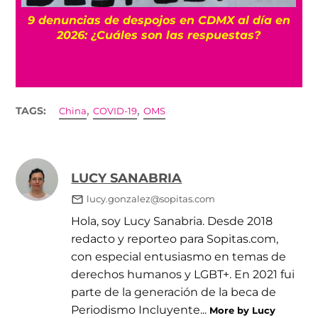
 al día en
Trump firma decreto contra el turism
stas?
nacimiento, ¿de qué va y a quiénes af
,
,
TAGS:
China
COVID-19
OMS
LUCY SANABRIA
lucy.gonzalez@sopitas.com
Hola, soy Lucy Sanabria. Desde 2018
redacto y reporteo para Sopitas.com,
con especial entusiasmo en temas de
derechos humanos y LGBT+. En 2021 fui
parte de la generación de la beca de
Periodismo Incluyente...
More by Lucy