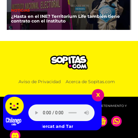
NOTICIAS
¿Hasta en el INE? Territorium Life también tiene
contrato con el Instituto
Aviso de Privacidad
Acerca de Sopitas.com
x
© 2026 SOPITAS.COM - MÚSICA, NOTICIAS, DEPORTES, ENTRETENIMIENTO Y
MÁS!.
Thundercat and Tame Impala - No More Lies