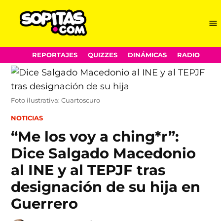
Me
Sopitas.com
Skip
REPORTAJES
QUIZZES
DINÁMICAS
RADIO
to
content
Foto ilustrativa: Cuartoscuro
POSTED
NOTICIAS
IN
“Me los voy a ching*r”:
Dice Salgado Macedonio
al INE y al TEPJF tras
designación de su hija en
Guerrero