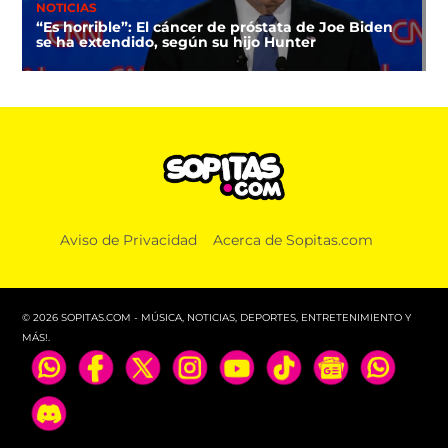
NOTICIAS
“Es horrible”: El cáncer de próstata de Joe Biden
se ha extendido, según su hijo Hunter
Aviso de Privacidad
Acerca de Sopitas.com
© 2026 SOPITAS.COM - MÚSICA, NOTICIAS, DEPORTES, ENTRETENIMIENTO Y
MÁS!.