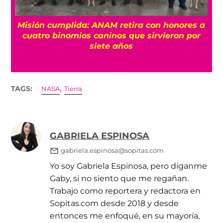
Misión cumplida: ANAM retira con honores a
?
cuatro binomios caninos que sirvieron por
siete años
,
TAGS:
NASA
Tierra
GABRIELA ESPINOSA
gabriela.espinosa@sopitas.com
Yo soy Gabriela Espinosa, pero díganme
Gaby, si no siento que me regañan.
Trabajo como reportera y redactora en
Sopitas.com desde 2018 y desde
entonces me enfoqué, en su mayoría,