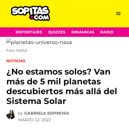
Menu
Sopitas.com
Skip
REPORTAJES
QUIZZES
DINÁMICAS
RADIO
to
content
Foto: NASA
POSTED
NOTICIAS
IN
¿No estamos solos? Van
más de 5 mil planetas
descubiertos más allá del
Sistema Solar
by
GABRIELA ESPINOSA
MARZO 22, 2022