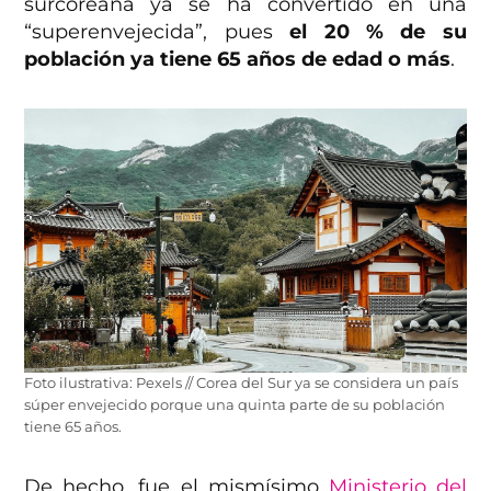
surcoreana ya se ha convertido en una
“superenvejecida”, pues
el 20 % de su
población ya tiene 65 años de edad o más
.
Foto ilustrativa: Pexels // Corea del Sur ya se considera un país
súper envejecido porque una quinta parte de su población
tiene 65 años.
De hecho, fue el mismísimo
Ministerio del