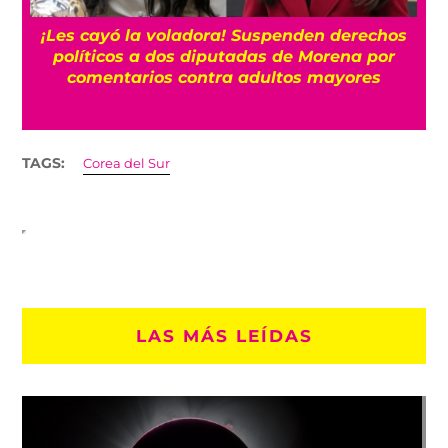
¡Les cayó la voladora! Suspenden derechos
políticos a dos diputadas de Morena por
comentarios contra adultos mayores
TAGS:
Corea del Sur
LAS MÁS LEÍDAS