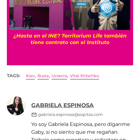
¿Hasta en el INE? Territorium Life también
tiene contrato con el Instituto
,
,
,
TAGS:
Kiev
Rusia
Ucrania
Vital Klitschko
GABRIELA ESPINOSA
gabriela.espinosa@sopitas.com
Yo soy Gabriela Espinosa, pero díganme
Gaby, si no siento que me regañan.
Trabajo como reportera y redactora en