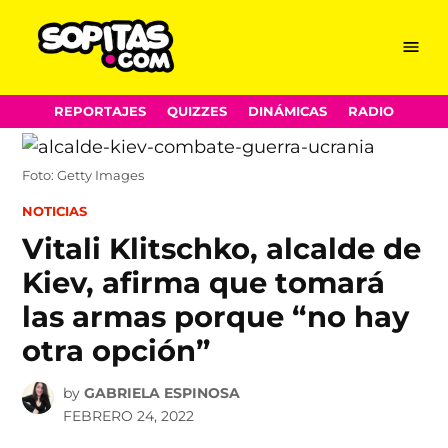
Menu
Sopitas.com
Skip
REPORTAJES
QUIZZES
DINÁMICAS
RADIO
to
content
Foto: Getty Images
POSTED
NOTICIAS
IN
Vitali Klitschko, alcalde de
Kiev, afirma que tomará
las armas porque “no hay
otra opción”
by
GABRIELA ESPINOSA
FEBRERO 24, 2022