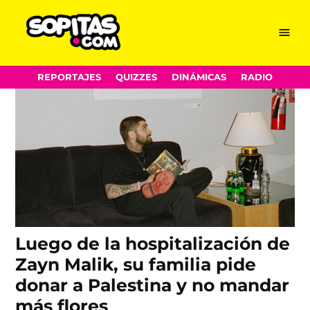
regalos
Skip
Menu
Sopitas.com
to
content
REPORTAJES
QUIZZES
DINÁMICAS
RADIO
Luego de la hospitalización de
Zayn Malik, su familia pide
donar a Palestina y no mandar
más flores