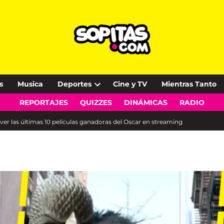
s
Musica
Deportes
Cine y TV
Mientras Tanto
Open
REPORTAJES
QUIZZES
DINÁMICAS
RADIO
dropdown
menu
er las últimas 10 películas ganadoras del Oscar en streaming