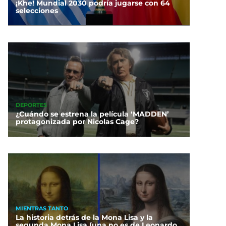
¡Khe! Mundial 2030 podría jugarse con 64
selecciones
DEPORTES
¿Cuándo se estrena la película ‘MADDEN’
protagonizada por Nicolas Cage?
MIENTRAS TANTO
La historia detrás de la Mona Lisa y la
segunda Mona Lisa (una no es de Leonardo