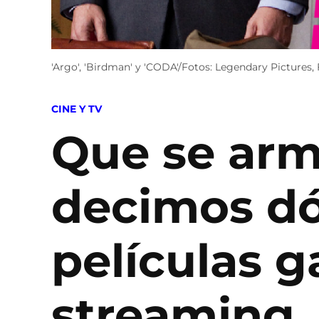
'Argo', 'Birdman' y 'CODA'/Fotos: Legendary Pictures,
POSTED
CINE Y TV
IN
Que se arm
decimos dó
películas 
streaming