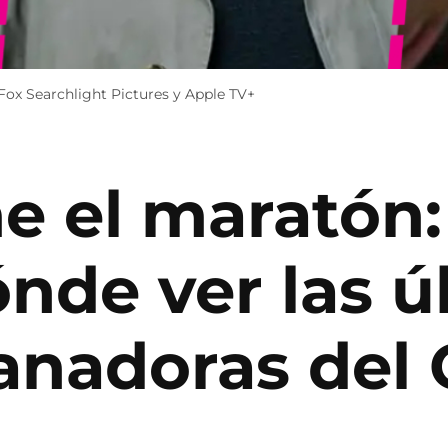
 Fox Searchlight Pictures y Apple TV+
e el maratón:
nde ver las ú
ganadoras del