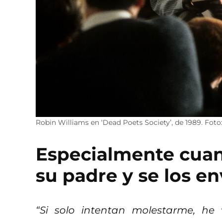
Robin Williams en ‘Dead Poets Society’, de 1989. Fot
Especialmente cuan
su padre y se los e
“Si solo intentan molestarme, he