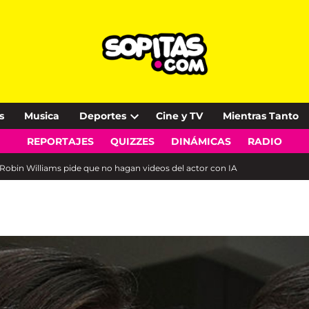
s
Musica
Deportes
Cine y TV
Mientras Tanto
Open
REPORTAJES
QUIZZES
DINÁMICAS
RADIO
dropdown
menu
e Robin Williams pide que no hagan videos del actor con IA