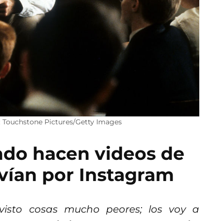
o: Touchstone Pictures/Getty Images
do hacen videos de
nvían por Instagram
 visto cosas mucho peores; los voy a