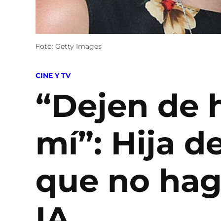
Foto: Getty Images
POSTED
CINE Y TV
IN
“Dejen de h
mí”: Hija d
que no hag
IA