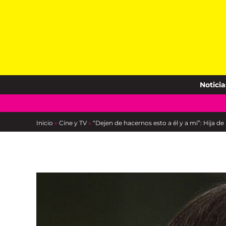
Skip
to
content
Noticia
Inicio
»
Cine y TV
»
“Dejen de hacernos esto a él y a mí”: Hija d