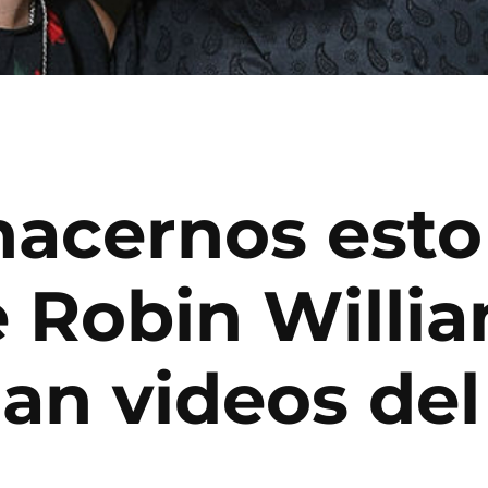
acernos esto 
e Robin Willi
an videos del