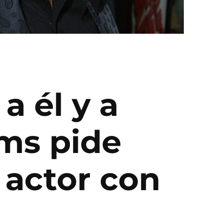
a él y a
ams pide
 actor con