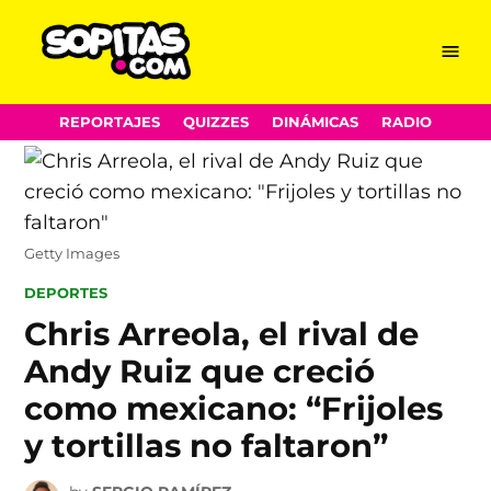
Menu
Sopitas.com
Skip
REPORTAJES
QUIZZES
DINÁMICAS
RADIO
to
content
Getty Images
POSTED
DEPORTES
IN
Chris Arreola, el rival de
Andy Ruiz que creció
como mexicano: “Frijoles
y tortillas no faltaron”