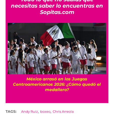
necesitas saber lo encuentras en
Sopitas.com
l
México arrasó en los Juegos
Centroamericanos 2026: ¿Cómo quedó el
medallero?
,
,
TAGS:
Andy Ruiz
boxeo
Chris Arreola