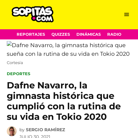
Menu
Sopitas.com
Skip
REPORTAJES
QUIZZES
DINÁMICAS
RADIO
to
content
Cortesía
POSTED
DEPORTES
IN
Dafne Navarro, la
gimnasta histórica que
cumplió con la rutina de
su vida en Tokio 2020
by
SERGIO RAMÍREZ
JULIO 30, 2021