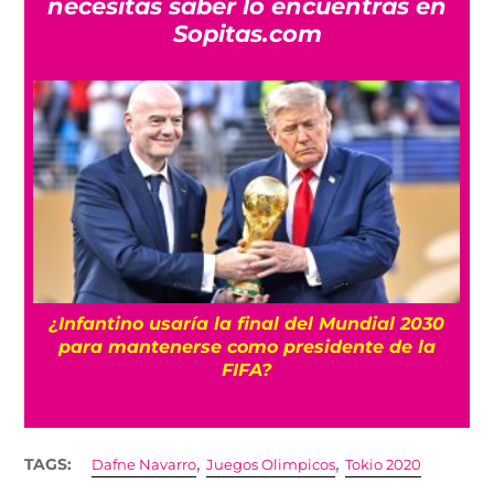
necesitas saber lo encuentras en
Sopitas.com
s
¿Infantino usaría la final del Mundial 2030
para mantenerse como presidente de la
FIFA?
,
,
TAGS:
Dafne Navarro
Juegos Olimpicos
Tokio 2020