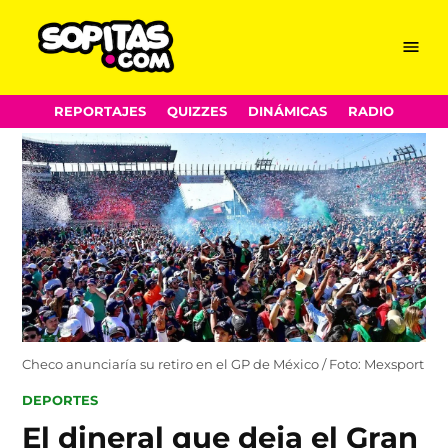
Menu
Sopitas.com
Skip
REPORTAJES
QUIZZES
DINÁMICAS
RADIO
to
content
Checo anunciaría su retiro en el GP de México / Foto: Mexsport
POSTED
DEPORTES
IN
El dineral que deja el Gran