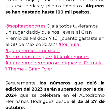
sus escuderías y pilotos favoritos.
Algunos
se han gastado hasta 100 mil pesitos.
@sopitasdeportes
Ojalá todos tuvieramos
un sugar daddy que nos llevara al Gran
Premio de México? Y tú, ¿cuánto gastaste en
el GP de México 2023??
#formula1
#granpremiodemexicof1
#hermanosrodriguez
#tiktokdeportes
#autodromohermanosrodriguez
♬ Formula
1 Theme – Brian Tyler
Seguramente
los números que dejó la
edición del 2023 serán superados por la del
2024
que se celebrará en el Autódromo
Hermanos Rodríguez desde
el 25 al 27 de
octubre.