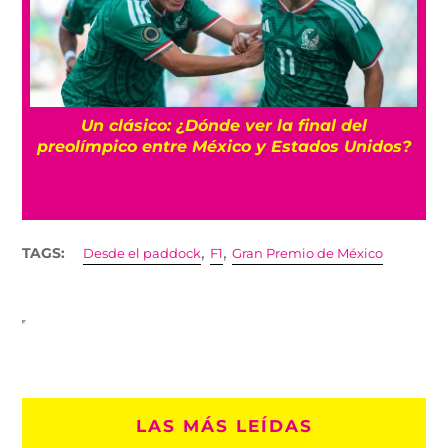
s
Un clásico: ¿Dónde ver la final del
preolímpico entre México y Estados Unidos?
,
,
TAGS:
Desde el paddock
F1
Gran Premio de México
LAS MÁS LEÍDAS