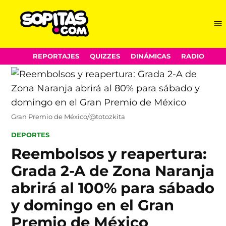
Me
Sopitas.com
Skip
REPORTAJES
QUIZZES
DINÁMICAS
RADIO
to
content
Gran Premio de México/@totozkita
POSTED
DEPORTES
IN
Reembolsos y reapertura:
Grada 2-A de Zona Naranja
abrirá al 100% para sábado
y domingo en el Gran
Premio de México